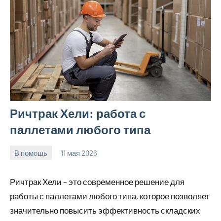
Ричтрак Хели: работа с
паллетами любого типа
В помощь
11 мая 2026
Avtor
Нет
комментариев
Ричтрак Хели – это современное решение для
работы с паллетами любого типа, которое позволяет
значительно повысить эффективность складских