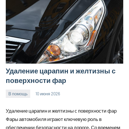
Удаление царапин и желтизны с
поверхности фар
В помощь
10 июня 2026
Avtor
Нет
комментариев
Удаление царапин и желтизны с поверхности фар
Фары автомобиля играют ключевую роль в
обеспечении безопасности на дороге. Со временем