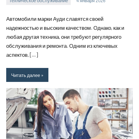
Техническое обслуживание
4 января 2026
Avtor
Нет
комментариев
Автомобили марки Ауди славятся своей
надежностью и высоким качеством. Однако, как и
любая другая техника, они требуют регулярного
обслуживания и ремонта. Одним из ключевых
аспектов, […]
Читать далее