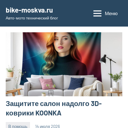
Перейти
bike-moskva.ru
к
Меню
Авто-мото технический блог
содержимому
Защитите салон надолго 3D-
коврики KOONKA
В помощь
14 июля 2026