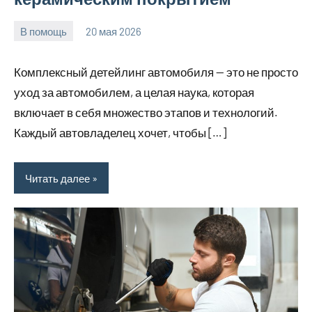
В помощь
20 мая 2026
Avtor
Нет
комментариев
Комплексный детейлинг автомобиля — это не просто
уход за автомобилем, а целая наука, которая
включает в себя множество этапов и технологий.
Каждый автовладелец хочет, чтобы […]
Читать далее