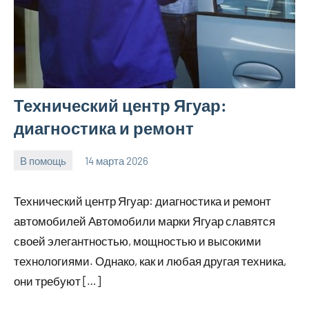
Технический центр Ягуар:
диагностика и ремонт
В помощь
14 марта 2026
Avtor
Нет
комментариев
Технический центр Ягуар: диагностика и ремонт
автомобилей Автомобили марки Ягуар славятся
своей элегантностью, мощностью и высокими
технологиями. Однако, как и любая другая техника,
они требуют […]