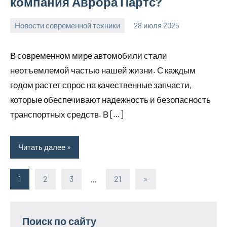
компания Аврора Партс?
Новости современной техники
28 июля 2025
Avtor
Нет
комментариев
В современном мире автомобили стали
неотъемлемой частью нашей жизни. С каждым
годом растет спрос на качественные запчасти,
которые обеспечивают надежность и безопасность
транспортных средств. В […]
Читать далее
1
2
3
…
21
Следующие
»
Пагинация
записи
записей
Поиск по сайту