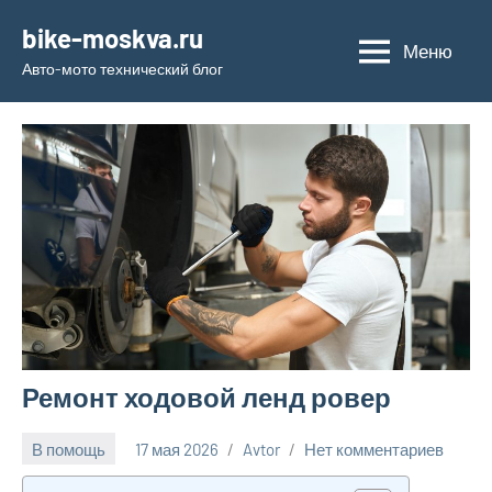
Перейти
bike-moskva.ru
к
Меню
Авто-мото технический блог
содержимому
Ремонт ходовой ленд ровер
В помощь
17 мая 2026
Avtor
Нет комментариев