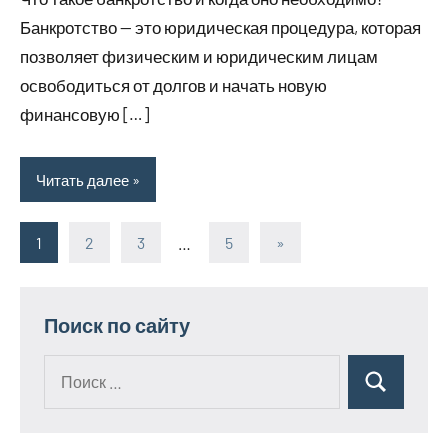
Банкротство — это юридическая процедура, которая
позволяет физическим и юридическим лицам
освободиться от долгов и начать новую
финансовую […]
Читать далее
1
2
3
…
5
Следующие
»
Пагинация
записи
записей
Поиск по сайту
Поиск
Поиск
для: