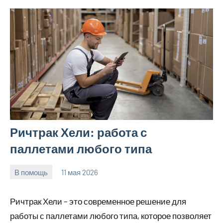
Ричтрак Хели: работа с
паллетами любого типа
В помощь
11 мая 2026
Avtor
Нет
комментариев
Ричтрак Хели – это современное решение для
работы с паллетами любого типа, которое позволяет