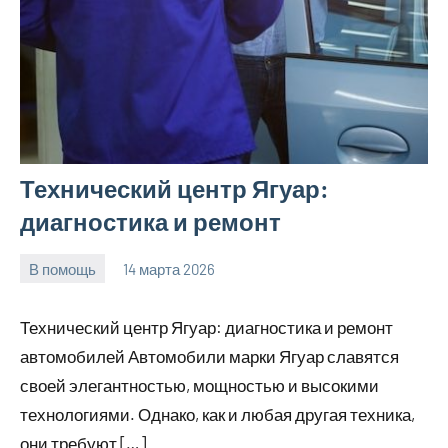
Технический центр Ягуар:
диагностика и ремонт
В помощь
14 марта 2026
Avtor
Нет
комментариев
Технический центр Ягуар: диагностика и ремонт
автомобилей Автомобили марки Ягуар славятся
своей элегантностью, мощностью и высокими
технологиями. Однако, как и любая другая техника,
они требуют […]