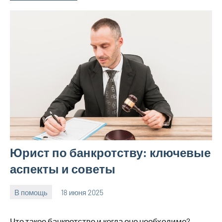
Юрист по банкротству: ключевые
аспекты и советы
В помощь
18 июня 2025
Avtor
Нет
комментариев
Что такое банкротство и когда оно необходимо?