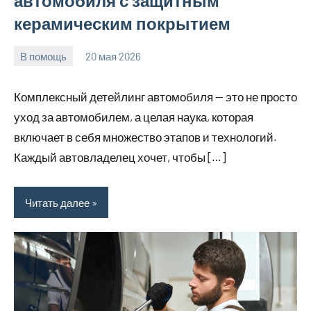
автомобиля с защитным
керамическим покрытием
В помощь
20 мая 2026
Avtor
Нет
комментариев
Комплексный детейлинг автомобиля — это не просто
уход за автомобилем, а целая наука, которая
включает в себя множество этапов и технологий.
Каждый автовладелец хочет, чтобы […]
Читать далее