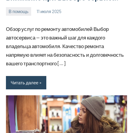
В помощь
11 июля 2025
Avtor
Нет
комментариев
Обзор услуг по ремонту автомобилей Выбор
автосервиса — это важный шаг для каждого
владельца автомобиля. Качество ремонта
напрямую влияет на безопасность и долговечность
вашего транспортного […]
Читать далее