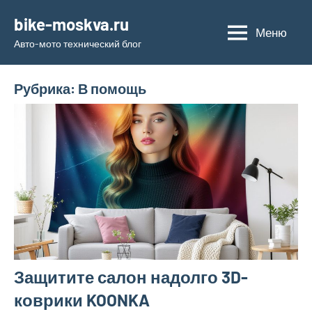
Перейти
bike-moskva.ru
к
Меню
Авто-мото технический блог
содержимому
Рубрика:
В помощь
Защитите салон надолго 3D-
коврики KOONKA