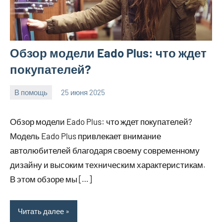
Обзор модели Eado Plus: что ждет
покупателей?
В помощь
25 июня 2025
Avtor
Нет
комментариев
Обзор модели Eado Plus: что ждет покупателей?
Модель Eado Plus привлекает внимание
автолюбителей благодаря своему современному
дизайну и высоким техническим характеристикам.
В этом обзоре мы […]
Читать далее