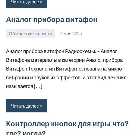
Читать далее
Аналог прибора витафон
Об электрике просто
4 мая 2023
bike_moskva_
Нет
комментариев
Аналог прибора витафон Радиосхемы. – Аналог
Витафона материалы в категории Аналог прибора
Витафон Технология Витафон основана на микро-
вибрации и звуковых эффектов, и этот вид лечения
называется […]
Читать далее
Контроллер кнопок для игры что?
где? когда?