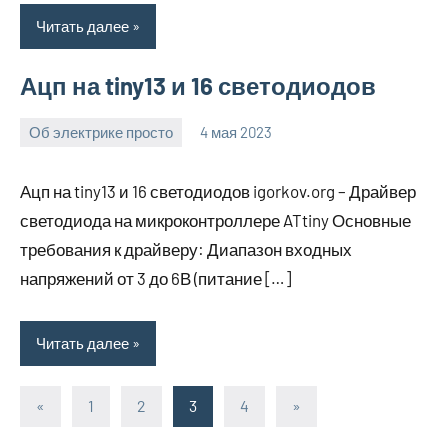
Читать далее
Ацп на tiny13 и 16 светодиодов
Об электрике просто
4 мая 2023
bike_moskva_
Нет
комментариев
Ацп на tiny13 и 16 светодиодов igorkov.org – Драйвер
светодиода на микроконтроллере ATtiny Основные
требования к драйверу: Диапазон входных
напряжений от 3 до 6В (питание […]
Читать далее
«
Предыдущие
1
2
3
4
Следующие
»
Пагинация
записи
записи