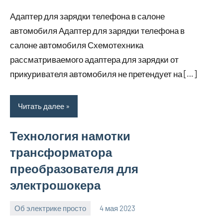
комментариев
Адаптер для зарядки телефона в салоне
автомобиля Адаптер для зарядки телефона в
салоне автомобиля Схемотехника
рассматриваемого адаптера для зарядки от
прикуривателя автомобиля не претендует на […]
Читать далее
Технология намотки
трансформатора
преобразователя для
электрошокера
Об электрике просто
4 мая 2023
bike_moskva_
Нет