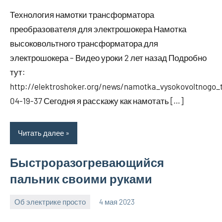
комментариев
Технология намотки трансформатора
преобразователя для электрошокера Намотка
высоковольтного трансформатора для
электрошокера – Видео уроки 2 лет назад Подробно
тут:
http://elektroshoker.org/news/namotka_vysokovoltnogo
04-19-37 Сегодня я расскажу как намотать […]
Читать далее
Быстроразогревающийся
пальник своими руками
Об электрике просто
4 мая 2023
bike_moskva_
Нет
комментариев