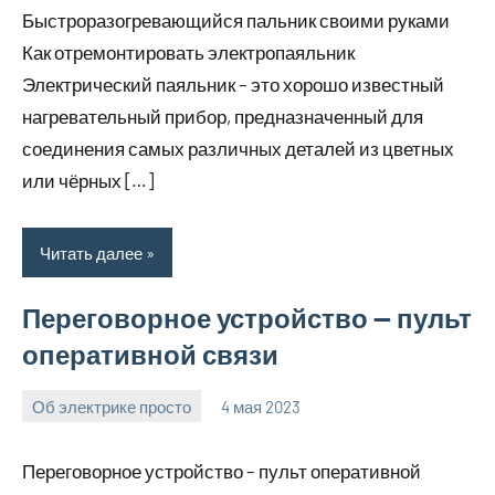
Быстроразогревающийся пальник своими руками
Как отремонтировать электропаяльник
Электрический паяльник – это хорошо известный
нагревательный прибор, предназначенный для
соединения самых различных деталей из цветных
или чёрных […]
Читать далее
Переговорное устройство — пульт
оперативной связи
Об электрике просто
4 мая 2023
bike_moskva_
Нет
комментариев
Переговорное устройство – пульт оперативной