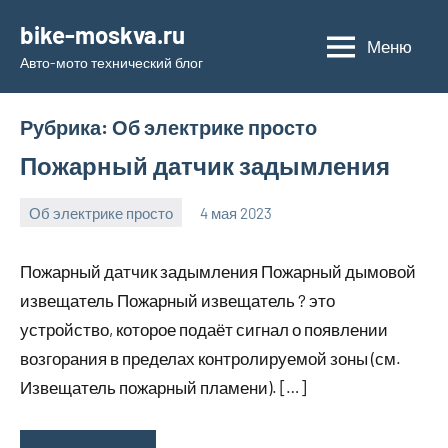
Перейти
bike-moskva.ru
к
Меню
Авто-мото технический блог
содержимому
Рубрика:
Об электрике просто
Пожарный датчик задымления
Об электрике просто
4 мая 2023
bike_moskva_
Нет
комментариев
Пожарный датчик задымления Пожарный дымовой
извещатель Пожарный извещатель ? это
устройство, которое подаёт сигнал о появлении
возгорания в пределах контролируемой зоны (см.
Извещатель пожарный пламени). […]