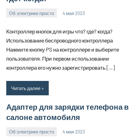
Об электрике просто
4 мая 2023
bike_moskva_
Нет
комментариев
Контроллер кнопок для игры что? где? когда?
Использование беспроводного контроллера
Нажмите кнопку PS на контроллере и выберите
пользователя. При первом использовании
контроллера его нужно зарегистрировать […]
Читать далее
Адаптер для зарядки телефона в
салоне автомобиля
Об электрике просто
4 мая 2023
bike_moskva_
Нет