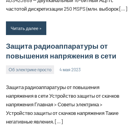
ADS42JB69 — двухканальный 16-битный АЦП с
частотой дискретизации 250 MSPS (млн. выборок […]
Читать далее
Защита радиоаппаратуры от
повышения напряжения в сети
Об электрике просто
4 мая 2023
bike_moskva_
Нет
комментариев
Защита радиоаппаратуры от повышения
напряжения в сети Устройство защиты от скачков
напряжения Главная > Советы электрика >
Устройство защиты от скачков напряжения Такие
негативные явления, […]