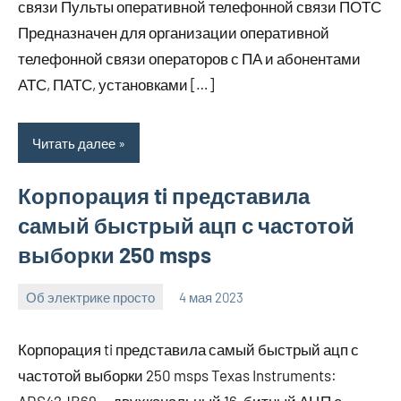
связи Пульты оперативной телефонной связи ПОТС
Предназначен для организации оперативной
телефонной связи операторов с ПА и абонентами
АТС, ПАТС, установками […]
Читать далее
Корпорация ti представила
самый быстрый ацп с частотой
выборки 250 msps
Об электрике просто
4 мая 2023
bike_moskva_
Нет
комментариев
Корпорация ti представила самый быстрый ацп с
частотой выборки 250 msps Texas Instruments: