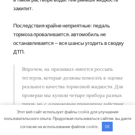
закипит.
Последствия крайне неприятные: педаль
тормоза проваливается, автомобиль не
останавливается — все шансы угодить в сводку
ДТП.
Впрочем, на прилавках имеется россыпь
тестеров, которые должны помогать в оценке
реального качества тормозной жидкости. Для
проверки мы купили четыре прибора разных
типов, но с одинаковым принципом действия:
«влажность» жидкости они оценивают
Этот веб-сайт использует файлы cookie для улучшения
пользовательского опыта. Продолжая пользоваться сайтом, вы даете
по электропроводности. Чем больше воды, тем
согласие на использование файлов cookie.
OK
меньше сопротивление.