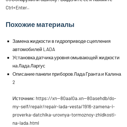
Ctrl+Enter..
Похожие материалы
Замена жидкости в гидроприводе сцепления
автомобилей LADA
Установка датчика уровня омывающей жидкости
на Лада Ларгус
Описание панели приборов Лада Гранта и Калина
2
Источник:
https://xn--80aal0a.xn--80asehdb/do-
my-self/repair/repair-lada-vesta/1916-zamena-i-
proverka-datchika-urovnya-tormoznoy-zhidkosti-
na-lada.html