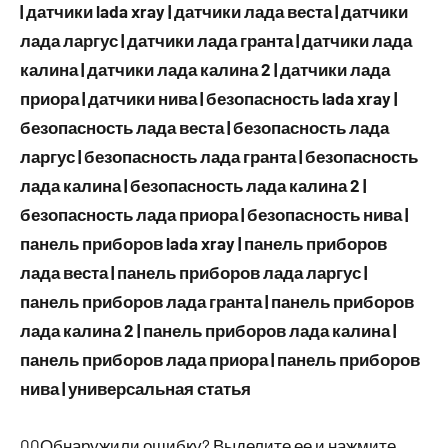
| датчики lada xray | датчики лада веста | датчики
лада ларгус | датчики лада гранта | датчики лада
калина | датчики лада калина 2 | датчики лада
приора | датчики нива | безопасность lada xray |
безопасность лада веста | безопасность лада
ларгус | безопасность лада гранта | безопасность
лада калина | безопасность лада калина 2 |
безопасность лада приора | безопасность нива |
панель приборов lada xray | панель приборов
лада веста | панель приборов лада ларгус |
панель приборов лада гранта | панель приборов
лада калина 2 | панель приборов лада калина |
панель приборов лада приора | панель приборов
нива | универсальная статья
00Обнаружили ошибку? Выделите ее и нажмите