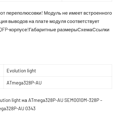
от переполюсовки! Модуль не имеет встроенного
ия выводов на плате модуля соответствует
TQFP-корпусе!Габаритные размерыСхемаСсылки
Evolution light
ATmega328P-AU
ution light на ATmega328P-AU SEM0010M-328P –
mega328P-AU 0343