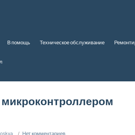
В помощь
Техническое обслуживание
Ремонти
л
с микроконтроллером
oskva_
Нет комментариев