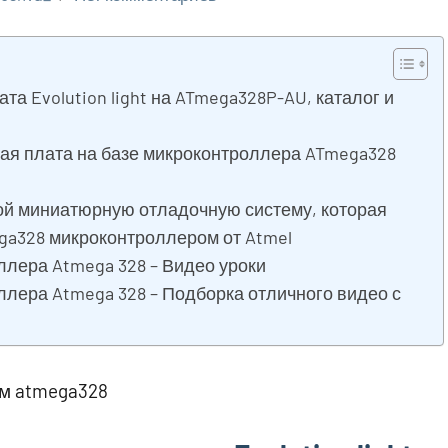
та Evolution light на ATmega328P-AU, каталог и
ная плата на базе микроконтроллера ATmega328
бой миниатюрную отладочную систему, которая
ga328 микроконтроллером от Atmel
лера Atmega 328 – Видео уроки
лера Atmega 328 – Подборка отличного видео с
м atmega328