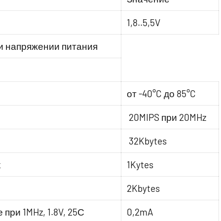
1,8..5,5V
и напряжении питания
от -40°C до 85°C
20MIPS при 20MHz
32Kbytes
х
1Kytes
2Kbytes
при 1MHz, 1.8V, 25С
0,2mA