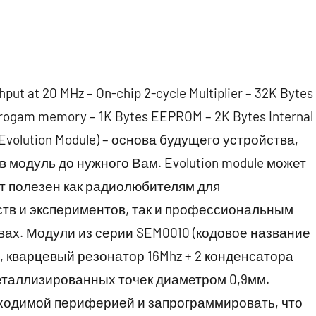
put at 20 MHz – On-chip 2-cycle Multiplier – 32K Bytes
progam memory – 1K Bytes EEPROM – 2K Bytes Internal
olution Module) – основа будущего устройства,
 модуль до нужного Вам. Evolution module может
т полезен как радиолюбителям для
тв и экспериментов, так и профессиональным
вах. Модули из серии SEM0010 (кодовое название
ер, кварцевый резонатор 16Mhz + 2 конденсатора
металлизированных точек диаметром 0,9мм.
бходимой периферией и запрограммировать, что