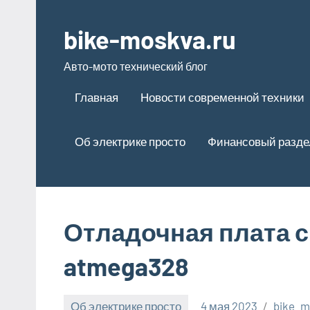
Перейти
к
bike-moskva.ru
содержимому
Авто-мото технический блог
Главная
Новости современной техники
Об электрике просто
Финансовый разде
Отладочная плата 
atmega328
Об электрике просто
4 мая 2023
bike_m