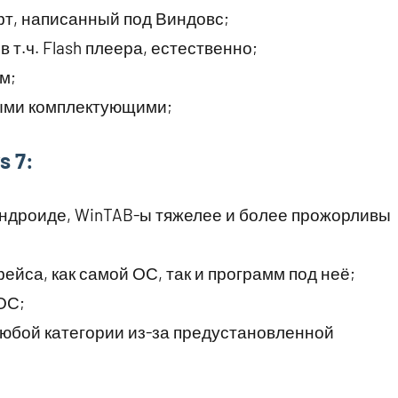
т, написанный под Виндовс;
 т.ч. Flash плеера, естественно;
м;
ыми комплектующими;
 7:
 Андроиде, WinTAB-ы тяжелее и более прожорливы
йса, как самой ОС, так и программ под неё;
ОС;
любой категории из-за предустановленной